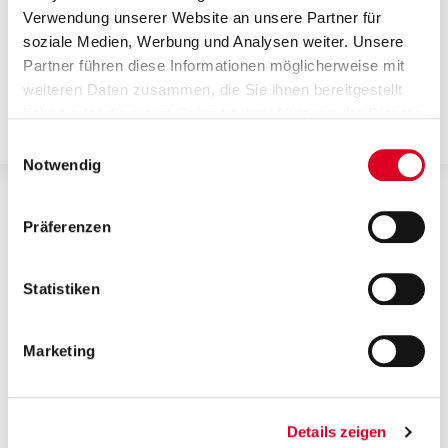
Verwendung unserer Website an unsere Partner für
The conference on the half-year results
soziale Medien, Werbung und Analysen weiter. Unsere
Partner führen diese Informationen möglicherweise mit
was held on 30 July 2026. The record­ing is
weiteren Daten zusammen, die Sie ihnen bereitgestellt
published here.
haben oder die sie im Rahmen Ihrer Nutzung der Dienste
gesammelt haben.
Einwilligungsauswahl
Notwendig
Präferenzen
Statistiken
Marketing
Details zeigen