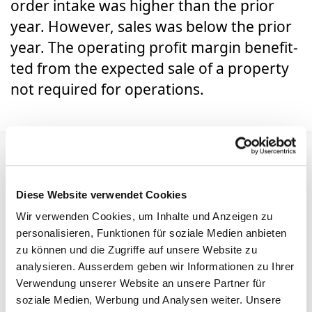
order intake was high­er than the pri­or
year. How­ev­er, sales was below the pri­or
year. The oper­at­ing prof­it mar­gin ben­e­fit­
ted from the expect­ed sale of a prop­er­ty
not required for oper­a­tions.
Diese Website verwendet Cookies
CHF million
Wir verwenden Cookies, um Inhalte und Anzeigen zu
2025
2024
2023
2022
2
personalisieren, Funktionen für soziale Medien anbieten
zu können und die Zugriffe auf unsere Website zu
Order intake
2’883.1
2’756.1
3’170.1
3’858.3
3’94
analysieren. Ausserdem geben wir Informationen zu Ihrer
Verwendung unserer Website an unsere Partner für
Net sales
2’914.3
3’155.5
3’574.8
3’596.8
3’17
soziale Medien, Werbung und Analysen weiter. Unsere