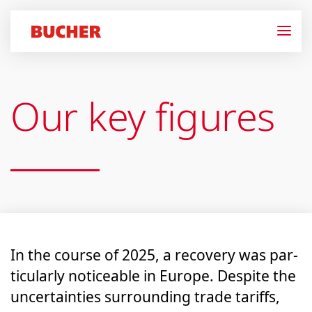
Our key figures
In the course of 2025, a recov­ery was par­
tic­u­lar­ly notice­able in Europe. Despite the
uncer­tain­ties sur­round­ing trade tar­iffs,