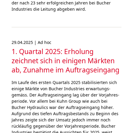
der nach 23 sehr erfolgreichen Jahren bei Bucher
Industries die Leitung abgeben wird.
29.04.2025 | Ad hoc
1. Quartal 2025: Erholung
zeichnet sich in einigen Märkten
ab, Zunahme im Auftrags­ein­gang
Im Laufe des ersten Quartals 2025 sta­bi­li­sier­ten sich
einige Märkte von Bucher Industries erwar­tungs­
gemäss. Der Auf­trags­ein­gang lag über der Vor­jahr­es­
periode. Vor allem bei Kuhn Group wie auch bei
Bucher Hydrau­lics war der Auf­trags­ein­gang höher.
Auf­grund des tiefen Auf­trags­be­stands zu Beginn des
Jahres zeigte sich der Umsatz jedoch immer noch
rück­läufig gegen­über der Vor­jahr­es­periode. Bucher
Industries bestätigt die Aus­sichten für 2025, weist