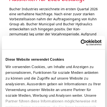
Bucher Industries ver­zeich­ne­te im ersten Quartal 2026
eine ver­hal­tene Nach­fra­ge. Nach einer zuvor star­ken
Vorbestellsaison nahm der Auf­trags­ein­gang von Kuhn
Group ab. Bucher Municipal und Bucher Hydrau­lics
ent­wick­el­ten sich hin­ge­gen posi­tiv. Der Kon­
zernumsatz lag unter der Vor­jahr­es­peri­ode. Auf­grund
des wei­ter­hin soliden Auf­trags­be­stands bestätigt
Bucher Industries die Aus­sichten für 2026, weist
jedoch auf die zuneh­men­den politischen Unsi­cher­hei­
ten hin.
Diese Website verwendet Cookies
Wir verwenden Cookies, um Inhalte und Anzeigen zu
personalisieren, Funktionen für soziale Medien anbieten
zu können und die Zugriffe auf unsere Website zu
03.03.2026 | Ad hoc
analysieren. Ausserdem geben wir Informationen zu Ihrer
Geschäftsjahr 2025: Bucher mit
Verwendung unserer Website an unsere Partner für
starkem Cashflow und solider
soziale Medien, Werbung und Analysen weiter. Unsere
Finanzlage in wirtschafts­politisch
Partner führen diese Informationen möglicherweise mit
weiteren Daten zusammen, die Sie ihnen bereitgestellt