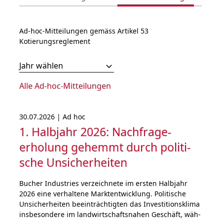
Ad-hoc-Mitteilungen gemäss Artikel 53
Kotierungsreglement
Jahr wählen
Alle Ad-hoc-Mitteilungen
30.07.2026 | Ad hoc
1. Halbjahr 2026: Nach­frage­
erholung gehemmt durch poli­ti­
sche Unsicher­heiten
Bucher Industries ver­zeich­ne­te im ers­ten Halb­jahr
2026 eine ver­hal­tene Marktent­wick­lung. Politische
Unsi­cher­hei­ten beein­träch­tigten das Inves­titions­klima
ins­be­son­de­re im land­wirt­schafts­nahen Geschäft, wäh­