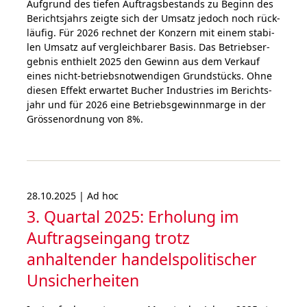
Auf­grund des tie­fen Auf­trags­be­stands zu Be­ginn des
Be­richts­jahrs zeig­te sich der Um­satz je­doch noch rück­
läu­fig. Für 2026 rech­net der Kon­zern mit ei­nem sta­bi­
len Um­satz auf ver­gleich­ba­rer Ba­sis. Das Be­triebs­er­
geb­nis ent­hielt 2025 den Ge­winn aus dem Ver­kauf
eines nicht-be­triebs­not­wen­di­gen Grund­stücks. Ohne
die­sen Effekt er­war­tet Bu­cher In­dus­tries im Berichts­
jahr und für 2026 ei­ne Be­triebs­ge­winn­mar­ge in der
Grös­sen­ord­nung von 8%.
28.10.2025 | Ad hoc
3. Quartal 2025: Erholung im
Auftragseingang trotz
anhaltender handelspolitischer
Unsicherheiten