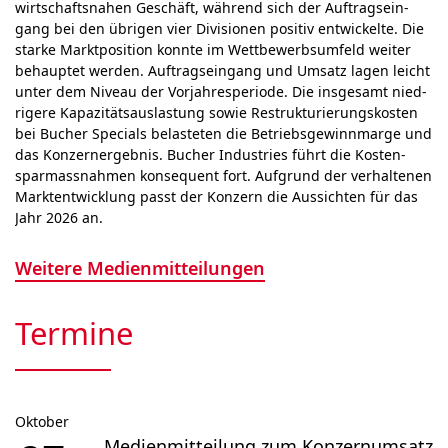
wirt­schafts­nahen Geschäft, wäh­rend sich der Auf­trags­ein­
gang bei den übrigen vier Di­vi­sio­nen posi­tiv ent­wick­el­te. Die
starke Marktposition konn­te im Wett­bewerbs­um­feld weiter
behauptet wer­den. Auf­trags­ein­gang und Umsatz lagen leicht
unter dem Niveau der Vor­jahr­es­peri­ode. Die ins­ge­samt nied­
ri­ge­re Kapa­zitäts­aus­las­tung sowie Restruk­tu­rie­rungs­kos­ten
bei Bucher Specials be­las­te­ten die Betriebs­gewinn­marge und
das Kon­zern­ergebnis. Bucher Industries führt die Kosten­
spar­mass­nah­men kon­se­quent fort. Auf­grund der ver­hal­tenen
Markt­ent­wick­lung passt der Kon­zern die Aus­sichten für das
Jahr 2026 an.
Weitere Medienmitteilungen
Termine
Oktober
Medienmitteilung zum Konzernumsatz