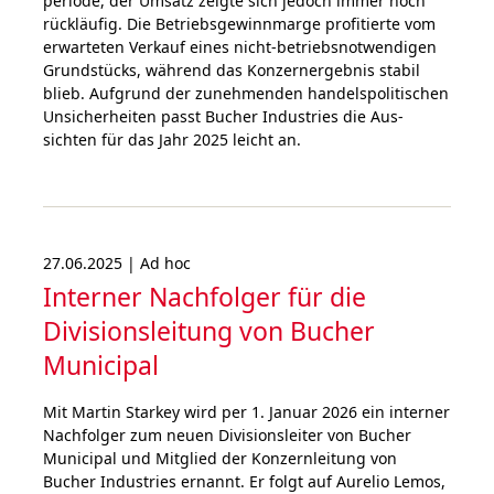
periode, der Umsatz zeigte sich jedoch immer noch
rück­läufig. Die Betriebs­gewinn­marge pro­fitierte vom
erwar­te­ten Verkauf eines nicht-betriebs­not­wendigen
Grundstücks, wäh­rend das Kon­zern­ergebnis stabil
blieb. Auf­grund der zuneh­menden han­dels­poli­ti­schen
Unsi­cher­hei­ten passt Bucher Industries die Aus­
sichten für das Jahr 2025 leicht an.
27.06.2025 | Ad hoc
Interner Nachfolger für die
Divisionsleitung von Bucher
Municipal
Mit Martin Starkey wird per 1. Januar 2026 ein interner
Nachfolger zum neuen Divisionsleiter von Bucher
Municipal und Mitglied der Konzernleitung von
Bucher Industries ernannt. Er folgt auf Aurelio Lemos,