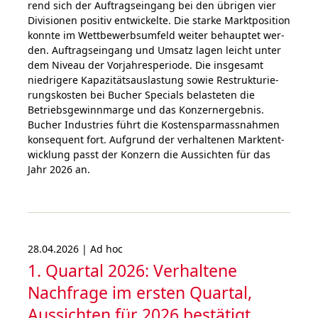
rend sich der Auf­trags­ein­gang bei den übrigen vier
Di­vi­sio­nen posi­tiv ent­wick­el­te. Die starke Marktposition
konn­te im Wett­bewerbs­um­feld weiter behauptet wer­
den. Auf­trags­ein­gang und Umsatz lagen leicht unter
dem Niveau der Vor­jahr­es­peri­ode. Die ins­ge­samt
nied­ri­ge­re Kapa­zitäts­aus­las­tung sowie Restruk­tu­rie­
rungs­kos­ten bei Bucher Specials be­las­te­ten die
Betriebs­gewinn­marge und das Kon­zern­ergebnis.
Bucher Industries führt die Kosten­spar­mass­nah­men
kon­se­quent fort. Auf­grund der ver­hal­tenen Markt­ent­
wick­lung passt der Kon­zern die Aus­sichten für das
Jahr 2026 an.
28.04.2026 | Ad hoc
1. Quartal 2026: Verhaltene
Nachfrage im ersten Quartal,
Aussichten für 2026 bestätigt