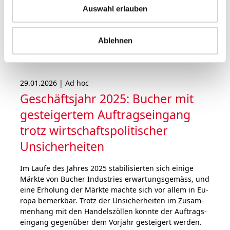
beendet wer­den. Der Ver­wal­tungs­rat gibt zudem
Auswahl erlauben
einen Wechsel des Ver­wal­tungs­rats­präsi­denten
bekannt.
Ablehnen
29.01.2026 | Ad hoc
Geschäftsjahr 2025: Bucher mit
gestei­ger­tem Auf­trags­ein­gang
trotz wirt­schafts­politi­scher
Unsicher­heiten
Im Lau­fe des Jah­res 2025 sta­bi­li­sier­ten sich ei­ni­ge
Märk­te von Bu­cher In­dus­tries er­war­tungs­ge­mäss, und
ei­ne Erho­lung der Märk­te mach­te sich vor al­lem in Eu­
ro­pa be­merk­bar. Trotz der Un­si­cher­hei­ten im Zu­sam­
men­hang mit den Han­dels­z­öl­len konn­te der Auf­trags­
ein­gang ge­gen­über dem Vor­jahr ge­stei­gert wer­den.