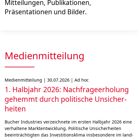
Mitteilungen, Publikationen,
Präsentationen und Bilder.
Medienmitteilung
Medienmitteilung | 30.07.2026 | Ad hoc
1. Halbjahr 2026: Nach­frage­erholung
gehemmt durch poli­ti­sche Unsicher­
heiten
Bucher Industries ver­zeich­ne­te im ers­ten Halb­jahr 2026 eine
ver­hal­tene Marktent­wick­lung. Politische Unsi­cher­hei­ten
beein­träch­tigten das Inves­titions­klima ins­be­son­de­re im land­