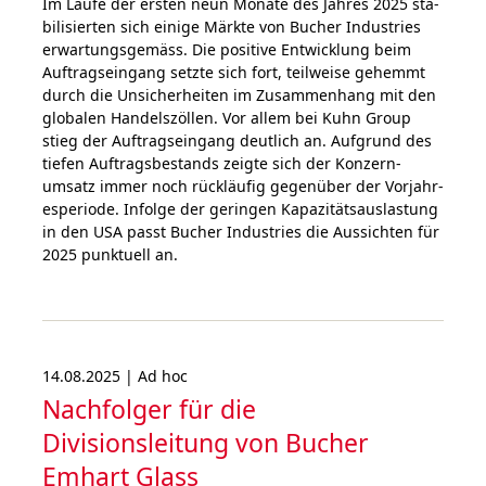
Im Laufe der ersten neun Mona­te des Jahres 2025 sta­
bi­li­sier­ten sich einige Märk­te von Bucher Industries
erwar­tungs­gemäss. Die posi­tive Ent­wick­lung beim
Auf­trags­ein­gang setzte sich fort, teilweise gehemmt
durch die Unsi­cher­hei­ten im Zusam­men­hang mit den
glo­ba­len Han­dels­zöl­len. Vor allem bei Kuhn Group
stieg der Auf­trags­ein­gang deut­lich an. Auf­grund des
tiefen Auf­trags­be­stands zeigte sich der Kon­zern­
umsatz immer noch rück­läufig gegen­über der Vor­jahr­
es­peri­ode. Infolge der geringen Kapa­zitäts­aus­las­tung
in den USA passt Bucher Industries die Aus­sichten für
2025 punktuell an.
14.08.2025 | Ad hoc
Nachfolger für die
Divisionsleitung von Bucher
Emhart Glass