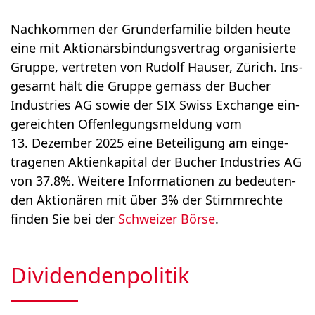
Nach­kom­men der Grün­der­fa­mi­lie bil­den heu­te
eine mit Aktio­närs­bin­dungs­ver­trag orga­ni­sier­te
Grup­pe, ver­tre­ten von Rudolf Hau­ser, Zürich. Ins­
ge­samt hält die Grup­pe gemäss der Bucher
Industries AG sowie der SIX Swiss Exch­an­ge ein­
ge­reich­ten Offen­le­gungs­mel­dung vom
13. Dezember 2025 eine Betei­li­gung am ein­ge­
tra­ge­nen Akti­en­ka­pi­tal der Bucher Industries AG
von 37.8%. Wei­te­re Infor­ma­tio­nen zu bedeu­ten­
den Aktio­nä­ren mit über 3% der Stimm­rech­te
fin­den Sie bei der
Schweizer Börse
.
Dividendenpolitik