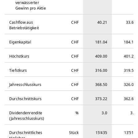
verwässerter
Gewinn pro Aktie
Cashflow aus
CHF
40.21
33.66
Betriebstätigkeit
Eigenkapital
CHF
181.04
184.15
Höchstkurs
CHF
409.00
401.20
Tiefstkurs
CHF
316.00
319.50
Jahresschlusskurs
CHF
368.50
326.00
Durchschnittskurs
CHF
373.22
362.63
Dividendenrendite
%
3.0
3.4
(Jahresschlusskurs)
Durchschnittliches
Stück
15’435
13’510