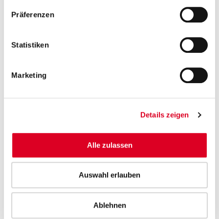
Präferenzen
31. Dezember
2025
2024
Aktienkapital
Statistiken
Namenaktien
Marketing
Nennwert
CHF
0.20
0.20
Ausgegeben und
Stück
10’250’000
10’250’000
Details zeigen
dividendenberechtigt
Aus bedingter
Stück
−
−
Alle zulassen
Kapitalerhöhung
nicht ausgegeben
Auswahl erlauben
Eigene Aktien
Stück
340’251
26’575
Ausgegebenes
CHF
2’050’000
2’050’000
Ablehnen
Aktienkapital