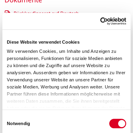
Rückkaufinserat auf Deutsch
Rückkaufinserat auf Englisch
Diese Website verwendet Cookies
Rückkaufinserat auf Französisch
Wir verwenden Cookies, um Inhalte und Anzeigen zu
personalisieren, Funktionen für soziale Medien anbieten
Die im Rahmen des Aktienrück­kauf­pro­gramms
zu können und die Zugriffe auf unsere Website zu
getätigten und zu veröffent­lichend­en Transa­
analysieren. Ausserdem geben wir Informationen zu Ihrer
ktionen können hier einge­sehen werden:
Verwendung unserer Website an unsere Partner für
soziale Medien, Werbung und Analysen weiter. Unsere
Transak­tionen
Partner führen diese Informationen möglicherweise mit
weiteren Daten zusammen, die Sie ihnen bereitgestellt
haben oder die sie im Rahmen Ihrer Nutzung der Dienste
Informationen für Anleger
gesammelt haben.
Einwilligungsauswahl
Notwendig