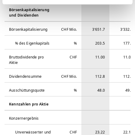
Börsenkapitalisierung
und Dividenden
Börsenkapitalisierung
CHF Mio.
3’651.7
3’332.8
% des Eigenkapitals
%
203.5
177.0
Bruttodividende pro
CHF
11.00
11.00
Aktie
Dividendensumme
CHF Mio.
112.8
112.8
Ausschüttungsquote
%
48.0
49.7
Kennzahlen pro Aktie
Konzernergebnis
Unverwässerter und
CHF
23.22
22.15