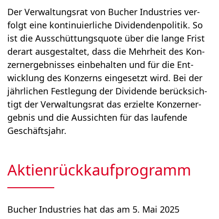
Der Ver­wal­tungs­rat von Bucher Indus­tries ver­
folgt eine kon­ti­nu­ier­li­che Divi­den­den­po­li­tik. So
ist die Aus­schüt­tungs­quo­te über die lan­ge Frist
der­art aus­ge­stal­tet, dass die Mehr­heit des Kon­
zern­er­geb­nis­ses ein­be­hal­ten und für die Ent­
wick­lung des Kon­zerns ein­ge­setzt wird. Bei der
jähr­li­chen Fest­le­gung der Divi­den­de berück­sich­
tigt der Ver­wal­tungs­rat das erziel­te Kon­zern­er­
geb­nis und die Aus­sich­ten für das lau­fen­de
Geschäfts­jahr.
Aktienrückkauf­programm
Bucher Industries hat das am 5. Mai 2025