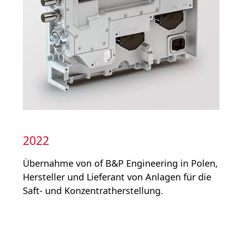
Kontakt
Medienmitteilungen abonnieren
Impressum
2022
Rechtliche Hinweise
Datenschutzerklärung
Übernahme von of B&P Engineering in Polen,
Hersteller und Lieferant von Anlagen für die
Zusätzliche Führungskennzahlen
Saft- und Konzentratherstellung.
Hinweisgebersystem