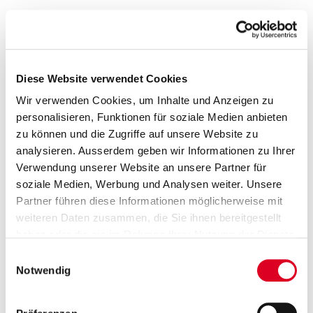
Rudolf Hauser (1937) als Delegierter, Hans
Hauser (1935-1996) und später Thomas
Hauser (1940) als Mitglieder des
Verwaltungsrats übernehmen die
Diese Website verwendet Cookies
Geschäftsleitung.
Wir verwenden Cookies, um Inhalte und Anzeigen zu
personalisieren, Funktionen für soziale Medien anbieten
zu können und die Zugriffe auf unsere Website zu
1975
analysieren. Ausserdem geben wir Informationen zu Ihrer
Verwendung unserer Website an unsere Partner für
Börsenkotierte Obligationenanleihe und
soziale Medien, Werbung und Analysen weiter. Unsere
Veröffentlichung des Geschäftsberichts.
Partner führen diese Informationen möglicherweise mit
weiteren Daten zusammen, die Sie ihnen bereitgestellt
haben oder die sie im Rahmen Ihrer Nutzung der Dienste
1984
gesammelt haben.
Einwilligungsauswahl
Notwendig
Holdingstruktur der Firmengruppe.
Gründung der «Bucher Holding AG».