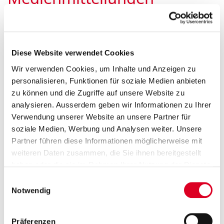
...Medien Lesen Sie in den Medien­mitteilungen
Neuigkeiten aus den Divisionen und dem
Diese Website verwendet Cookies
Konzern. Weiter finden Sie hier Ad-hoc-
Wir verwenden Cookies, um Inhalte und Anzeigen zu
Mitteilungen, Publikationen, Präsentationen und
personalisieren, Funktionen für soziale Medien anbieten
Bilder. Medienmitteilung Medie...
zu können und die Zugriffe auf unsere Website zu
analysieren. Ausserdem geben wir Informationen zu Ihrer
Verwendung unserer Website an unsere Partner für
soziale Medien, Werbung und Analysen weiter. Unsere
Rechtliche Hinweise
Partner führen diese Informationen möglicherweise mit
weiteren Daten zusammen, die Sie ihnen bereitgestellt
haben oder die sie im Rahmen Ihrer Nutzung der Dienste
gesammelt haben.
...Rechtliche Hinweise Wenn Sie mit den
Einwilligungsauswahl
Notwendig
folgenden rechtlichen Hinweisen nicht
einverstanden sind, bitten wir Sie, diese Website
nicht weiter zu benutzen. Diese Website wird von
Präferenzen