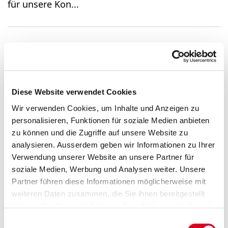
für unsere Kon...
Group Controller 80–100%
(m/w/d)
Diese Website verwendet Cookies
Wir verwenden Cookies, um Inhalte und Anzeigen zu
...Group Controller 80–100% (m/w/d) Sind Sie
personalisieren, Funktionen für soziale Medien anbieten
interessiert an einer neuen Herausforderung im
zu können und die Zugriffe auf unsere Website zu
Controlling? Wir suchen eine initiative, praktisch
analysieren. Ausserdem geben wir Informationen zu Ihrer
veranlagte und teamorientierte Persönlichkeit
Verwendung unserer Website an unsere Partner für
für unsere Kon...
soziale Medien, Werbung und Analysen weiter. Unsere
Partner führen diese Informationen möglicherweise mit
weiteren Daten zusammen, die Sie ihnen bereitgestellt
haben oder die sie im Rahmen Ihrer Nutzung der Dienste
Finanzberichte
gesammelt haben.
Einwilligungsauswahl