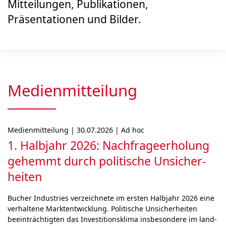
Mitteilungen, Publikationen,
Präsentationen und Bilder.
Medienmitteilung
Medienmitteilung | 30.07.2026 | Ad hoc
1. Halbjahr 2026: Nach­frage­erholung
gehemmt durch poli­ti­sche Unsicher­
heiten
Bucher Industries ver­zeich­ne­te im ers­ten Halb­jahr 2026 eine
ver­hal­tene Marktent­wick­lung. Politische Unsi­cher­hei­ten
beein­träch­tigten das Inves­titions­klima ins­be­son­de­re im land­