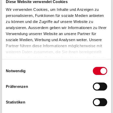
Diese Website verwendet Cookies
Wir verwenden Cookies, um Inhalte und Anzeigen zu
personalisieren, Funktionen für soziale Medien anbieten
10.11.2021 | Ad hoc
zu können und die Zugriffe auf unsere Website zu
Bucher Municipal fährt IT-Infras­
analysieren. Ausserdem geben wir Informationen zu Ihrer
truktur herunter
Verwendung unserer Website an unsere Partner für
soziale Medien, Werbung und Analysen weiter. Unsere
Die Überwachungssysteme von Bucher Industries
Partner führen diese Informationen möglicherweise mit
identifizierten einen Angriff durch Schadsoftware auf
weiteren Daten zusammen, die Sie ihnen bereitgestellt
die IT-Infrastruktur der Division Bucher Municipal. Um
haben oder die sie im Rahmen Ihrer Nutzung der Dienste
möglichen Schaden abzuwenden, hat das
gesammelt haben.
Einwilligungsauswahl
Unternehmen umgehend die erforderlichen
Notwendig
Sicherheitsmassnahmen eingeleitet.
Präferenzen
26.10.2021 | Ad hoc
Statistiken
3. Quar­tal 2021: Starker Anstieg