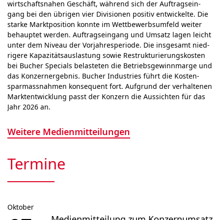
wirt­schafts­nahen Geschäft, wäh­rend sich der Auf­trags­ein­
gang bei den übrigen vier Di­vi­sio­nen posi­tiv ent­wick­el­te. Die
starke Marktposition konn­te im Wett­bewerbs­um­feld weiter
behauptet wer­den. Auf­trags­ein­gang und Umsatz lagen leicht
unter dem Niveau der Vor­jahr­es­peri­ode. Die ins­ge­samt nied­
ri­ge­re Kapa­zitäts­aus­las­tung sowie Restruk­tu­rie­rungs­kos­ten
bei Bucher Specials be­las­te­ten die Betriebs­gewinn­marge und
das Kon­zern­ergebnis. Bucher Industries führt die Kosten­
spar­mass­nah­men kon­se­quent fort. Auf­grund der ver­hal­tenen
Markt­ent­wick­lung passt der Kon­zern die Aus­sichten für das
Jahr 2026 an.
Weitere Medienmitteilungen
Termine
Oktober
Medienmitteilung zum Konzernumsatz