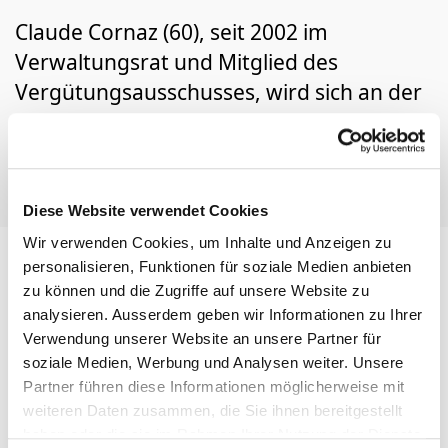
Claude Cornaz (60), seit 2002 im
Verwaltungsrat und Mitglied des
Vergütungsausschusses, wird sich an der
Generalversammlung 2021 nicht mehr
zur Wiederwahl stellen.
Diese Website verwendet Cookies
Wir verwenden Cookies, um Inhalte und Anzeigen zu
personalisieren, Funktionen für soziale Medien anbieten
zu können und die Zugriffe auf unsere Website zu
Wir danken ihm für sein langjähriges hohes
analysieren. Ausserdem geben wir Informationen zu Ihrer
Engagement und sein unternehmerisch
Verwendung unserer Website an unsere Partner für
geprägtes Denken zur strategischen Ausrichtung
soziale Medien, Werbung und Analysen weiter. Unsere
des Konzerns und der Divisionen. Sein vertieftes
Partner führen diese Informationen möglicherweise mit
branchenspezifisches Wissen über die
weiteren Daten zusammen, die Sie ihnen bereitgestellt
Glasbehälterherstellung war äusserst wertvoll.
haben oder die sie im Rahmen Ihrer Nutzung der Dienste