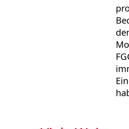
pro
Bed
de
Mot
FGC
im
Ein
hab