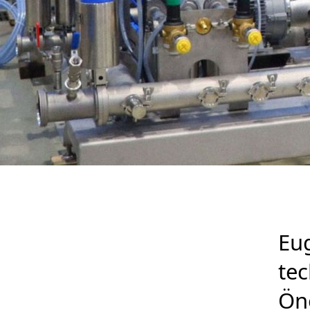
Eug
tec
Öno