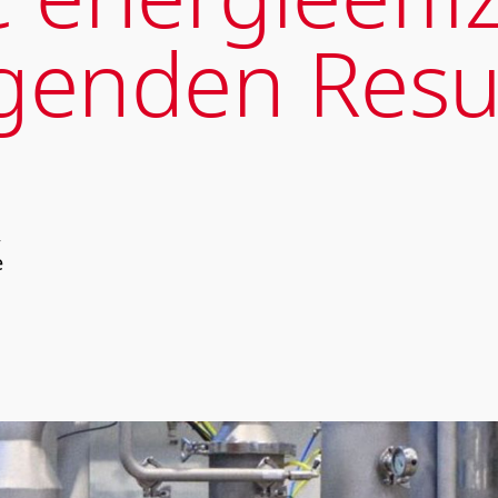
genden Resu
,
e