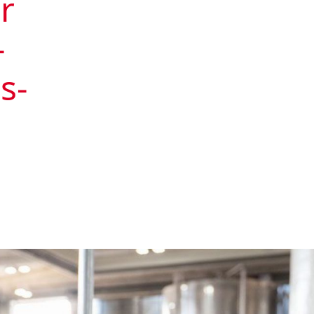
r
­
s­