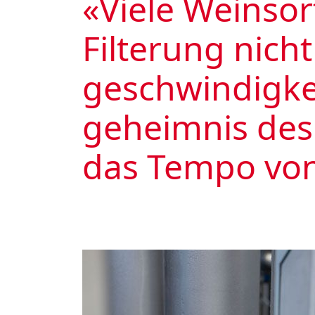
«Viele Weinsor
Filterung nicht 
ge­schwin­dig­ke
geheimnis des 
das Tempo von