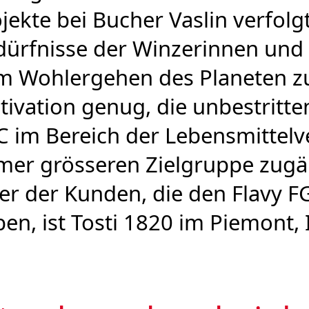
jekte bei Bucher Vaslin verfolgt
ürfnisse der Winzerinnen und 
m Wohlergehen des Planeten zu
ivation genug, die unbestritte
 im Bereich der Lebens­mit­tel­ve
mer grösseren Ziel­gruppe zugä
er der Kunden, die den Flavy FG
en, ist Tosti 1820 im Piemont, I