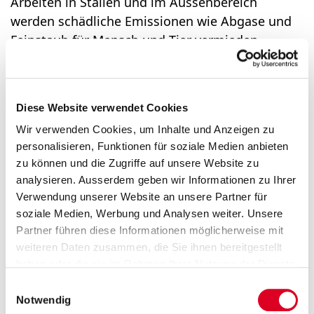
Arbeiten in Ställen und im Aussenbereich
werden schädliche Emissionen wie Abgase und
Feinstaub für Mensch und Tier vermieden.
Angrenzende Nachbarn profitieren von den halb
so lauten Fahrzeugen, die dadurch auch abends
länger im Einsatz sein können.
Diese Website verwendet Cookies
Wir verwenden Cookies, um Inhalte und Anzeigen zu
personalisieren, Funktionen für soziale Medien anbieten
zu können und die Zugriffe auf unsere Website zu
analysieren. Ausserdem geben wir Informationen zu Ihrer
Verwendung unserer Website an unsere Partner für
soziale Medien, Werbung und Analysen weiter. Unsere
Partner führen diese Informationen möglicherweise mit
weiteren Daten zusammen, die Sie ihnen bereitgestellt
haben oder die sie im Rahmen Ihrer Nutzung der Dienste
gesammelt haben.
Einwilligungsauswahl
Notwendig