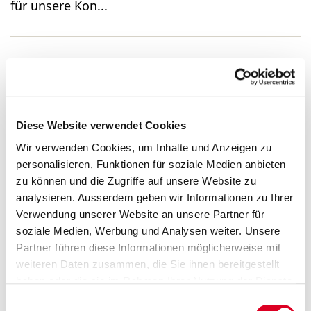
für unsere Kon...
Group Controller 80–100%
(m/w/d)
Diese Website verwendet Cookies
Wir verwenden Cookies, um Inhalte und Anzeigen zu
...Group Controller 80–100% (m/w/d) Sind Sie
personalisieren, Funktionen für soziale Medien anbieten
interessiert an einer neuen Herausforderung im
zu können und die Zugriffe auf unsere Website zu
Controlling? Wir suchen eine initiative, praktisch
analysieren. Ausserdem geben wir Informationen zu Ihrer
veranlagte und teamorientierte Persönlichkeit
Verwendung unserer Website an unsere Partner für
für unsere Kon...
soziale Medien, Werbung und Analysen weiter. Unsere
Partner führen diese Informationen möglicherweise mit
weiteren Daten zusammen, die Sie ihnen bereitgestellt
haben oder die sie im Rahmen Ihrer Nutzung der Dienste
Finanzberichte
gesammelt haben.
Einwilligungsauswahl