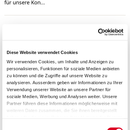
für unsere Kon...
Group Controller 80–100%
(m/w/d)
Diese Website verwendet Cookies
Wir verwenden Cookies, um Inhalte und Anzeigen zu
...Group Controller 80–100% (m/w/d) Sind Sie
personalisieren, Funktionen für soziale Medien anbieten
interessiert an einer neuen Herausforderung im
zu können und die Zugriffe auf unsere Website zu
Controlling? Wir suchen eine initiative, praktisch
analysieren. Ausserdem geben wir Informationen zu Ihrer
veranlagte und teamorientierte Persönlichkeit
Verwendung unserer Website an unsere Partner für
für unsere Kon...
soziale Medien, Werbung und Analysen weiter. Unsere
Partner führen diese Informationen möglicherweise mit
weiteren Daten zusammen, die Sie ihnen bereitgestellt
haben oder die sie im Rahmen Ihrer Nutzung der Dienste
Finanzberichte
gesammelt haben.
Einwilligungsauswahl