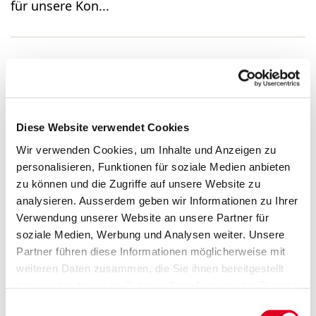
für unsere Kon...
Group Controller 80–100%
(m/w/d)
Diese Website verwendet Cookies
Wir verwenden Cookies, um Inhalte und Anzeigen zu
...Group Controller 80–100% (m/w/d) Sind Sie
personalisieren, Funktionen für soziale Medien anbieten
interessiert an einer neuen Herausforderung im
zu können und die Zugriffe auf unsere Website zu
Controlling? Wir suchen eine initiative, praktisch
analysieren. Ausserdem geben wir Informationen zu Ihrer
veranlagte und teamorientierte Persönlichkeit
Verwendung unserer Website an unsere Partner für
für unsere Kon...
soziale Medien, Werbung und Analysen weiter. Unsere
Partner führen diese Informationen möglicherweise mit
weiteren Daten zusammen, die Sie ihnen bereitgestellt
haben oder die sie im Rahmen Ihrer Nutzung der Dienste
Finanzberichte
gesammelt haben.
Einwilligungsauswahl