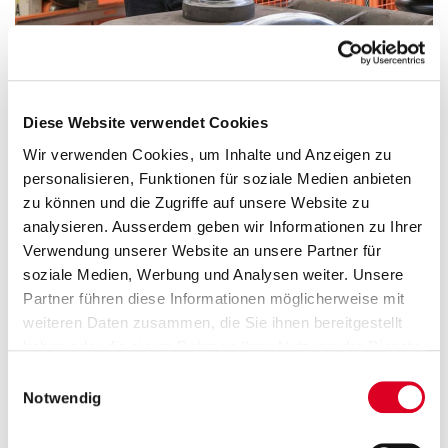
Diese Website verwendet Cookies
Wir verwenden Cookies, um Inhalte und Anzeigen zu
Eine Plag and Play-Lösung von Bucher Hydraulics
personalisieren, Funktionen für soziale Medien anbieten
ist was Nencki Bahntechnik in Langenthal
zu können und die Zugriffe auf unsere Website zu
einsetzt.
analysieren. Ausserdem geben wir Informationen zu Ihrer
Hans Borer
Verwendung unserer Website an unsere Partner für
soziale Medien, Werbung und Analysen weiter. Unsere
Technischer Leiter
Partner führen diese Informationen möglicherweise mit
Nencki Bahntechnik AG, Langenthal, Schweiz
weiteren Daten zusammen, die Sie ihnen bereitgestellt
haben oder die sie im Rahmen Ihrer Nutzung der Dienste
gesammelt haben.
Einwilligungsauswahl
Notwendig