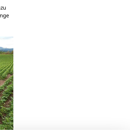
azu
enge