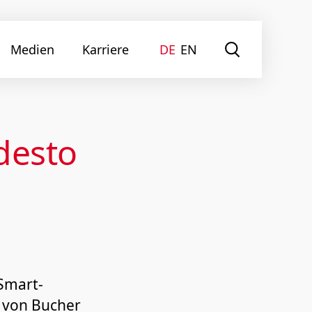
Medien
Karriere
DE
EN
 desto
Smart‐
r von Bucher