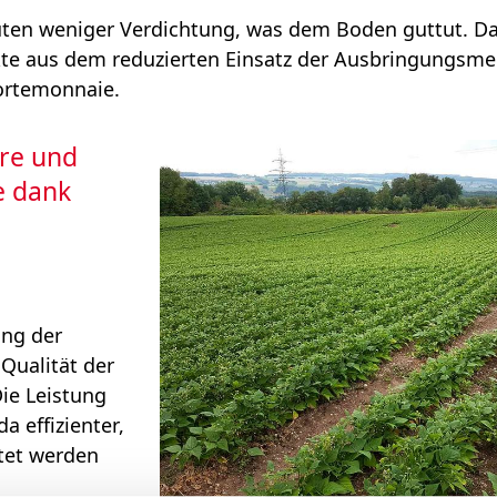
en weniger Verdichtung, was dem Boden guttut. D
kte aus dem reduzierten Einsatz der Ausbringungsm
ortemonnaie.
ere und
e dank
ung der
 Qualität der
Die Leistung
a effizienter,
itet werden