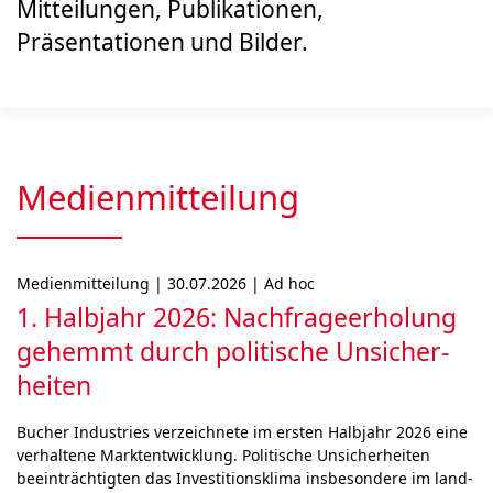
Mitteilungen, Publikationen,
Präsentationen und Bilder.
Medienmitteilung
Medienmitteilung | 30.07.2026 | Ad hoc
1. Halbjahr 2026: Nach­frage­erholung
gehemmt durch poli­ti­sche Unsicher­
heiten
Bucher Industries ver­zeich­ne­te im ers­ten Halb­jahr 2026 eine
ver­hal­tene Marktent­wick­lung. Politische Unsi­cher­hei­ten
beein­träch­tigten das Inves­titions­klima ins­be­son­de­re im land­