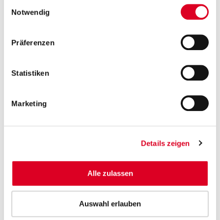
Einwilligungsauswahl
Notwendig
Präferenzen
19.03.2020
General­versammlung 2020 –
Statistiken
Corona­virus
Die Generalversammlung vom 24. April 2020 von
Marketing
Bucher Industries wird im Rahmen der
bundesrätlichen Verordnung über Massnahmen zur
Bekämpfung des Coronavirus (COVID-19-Verordnung
2) ohne persönliche Teilnahme von Aktionärinnen und
Details zeigen
Aktionären durchgeführt. Die Ausübung der
Stimmrechte kann via schriftliche oder elektronische
Vollmacht an den unabhängigen Stimmrechtsvertreter
Alle zulassen
delegiert werden.
Auswahl erlauben