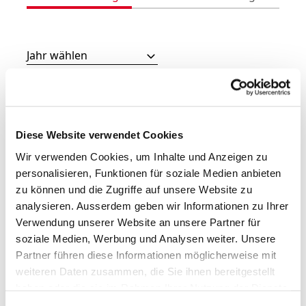
Jahr wählen
Alle Medienmitteilungen
24.04.2020
Diese Website verwendet Cookies
General­versammlung genehmigt
Wir verwenden Cookies, um Inhalte und Anzeigen zu
alle Anträge des Verwaltungs­rats
personalisieren, Funktionen für soziale Medien anbieten
zu können und die Zugriffe auf unsere Website zu
Die Aktionärinnen und Aktionäre haben an der
analysieren. Ausserdem geben wir Informationen zu Ihrer
heutigen Generalversammlung (GV) der Bucher
Verwendung unserer Website an unsere Partner für
Industries AG sämtlichen Anträgen des
soziale Medien, Werbung und Analysen weiter. Unsere
Verwaltungsrats stattgegeben. Die Dividende beträgt
CHF 8.00 pro Namenaktie. Die GV fand ohne
Partner führen diese Informationen möglicherweise mit
persönliche Teilnahme der Stimmberechtigten statt.
weiteren Daten zusammen, die Sie ihnen bereitgestellt
Insgesamt waren 72.01% der Stimmen durch den
haben oder die sie im Rahmen Ihrer Nutzung der Dienste
unabhängigen Stimmrechtsvertreter vertreten.
gesammelt haben.