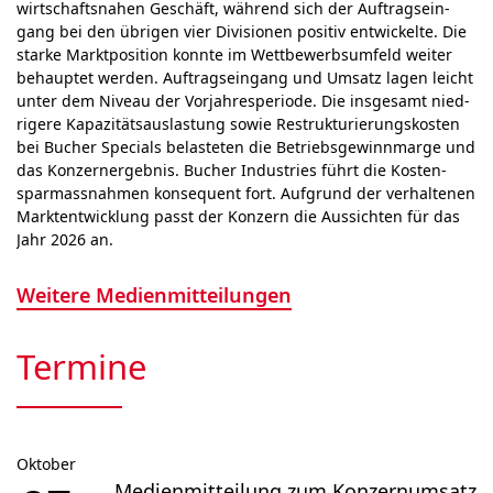
wirt­schafts­nahen Geschäft, wäh­rend sich der Auf­trags­ein­
gang bei den übrigen vier Di­vi­sio­nen posi­tiv ent­wick­el­te. Die
starke Marktposition konn­te im Wett­bewerbs­um­feld weiter
behauptet wer­den. Auf­trags­ein­gang und Umsatz lagen leicht
unter dem Niveau der Vor­jahr­es­peri­ode. Die ins­ge­samt nied­
ri­ge­re Kapa­zitäts­aus­las­tung sowie Restruk­tu­rie­rungs­kos­ten
bei Bucher Specials be­las­te­ten die Betriebs­gewinn­marge und
das Kon­zern­ergebnis. Bucher Industries führt die Kosten­
spar­mass­nah­men kon­se­quent fort. Auf­grund der ver­hal­tenen
Markt­ent­wick­lung passt der Kon­zern die Aus­sichten für das
Jahr 2026 an.
Weitere Medienmitteilungen
Termine
Oktober
Medienmitteilung zum Konzernumsatz