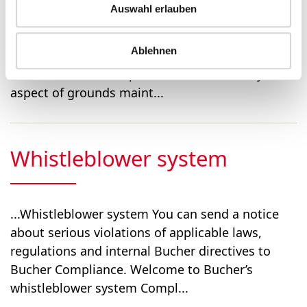
Auswahl erlauben
...Our assistance – anywhere, anytime Bucher
Municipal service technicians provide support
Ablehnen
for products in the field and in our depots.
Continental Landscapes is involved in every
aspect of grounds maint...
Whistleblower system
...Whistle­blower system You can send a notice
about serious violations of applicable laws,
regulations and internal Bucher directives to
Bucher Compliance. Welcome to Bucher’s
whistleblower system Compl...