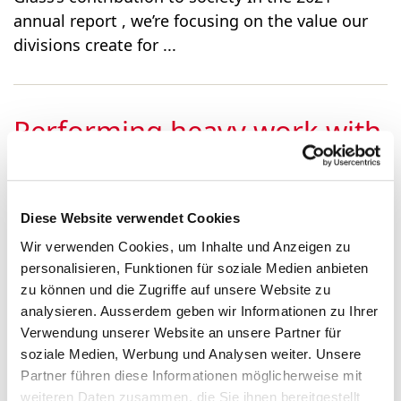
annual report , we’re focusing on the value our
divisions create for ...
Performing heavy work with
utmost precision
Diese Website verwendet Cookies
...Performing heavy work with utmost precision
Wir verwenden Cookies, um Inhalte und Anzeigen zu
Christian Schilling on what he sees as Bucher
personalisieren, Funktionen für soziale Medien anbieten
Hydraulics’ contribution to society In the 2021
zu können und die Zugriffe auf unsere Website zu
annual report , we’re focusing on the value our
analysieren. Ausserdem geben wir Informationen zu Ihrer
Verwendung unserer Website an unsere Partner für
divisions crea...
soziale Medien, Werbung und Analysen weiter. Unsere
Partner führen diese Informationen möglicherweise mit
weiteren Daten zusammen, die Sie ihnen bereitgestellt