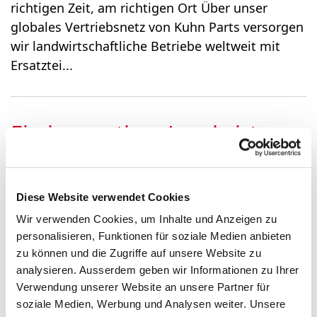
richtigen Zeit, am richtigen Ort Über un­ser
globa­les Ver­triebs­netz von Kuhn Parts ver­sorg­en
wir land­wirtschaft­liche Betriebe welt­weit mit
Ersatz­tei...
Ein innovativer Landwirt
fand, was er suchte
Diese Website verwendet Cookies
...Ein innovativer Landwirt fand, was er suchte
Wir verwenden Cookies, um Inhalte und Anzeigen zu
personalisieren, Funktionen für soziale Medien anbieten
Alles begann mit einem Tweet von Kuhn Group
zu können und die Zugriffe auf unsere Website zu
in Grossbritannien. Seitdem ist der Landwirt
analysieren. Ausserdem geben wir Informationen zu Ihrer
Martin Lines mit der Aurock-Sämaschine auf ein
Verwendung unserer Website an unsere Partner für
Direktsaatsystem um...
soziale Medien, Werbung und Analysen weiter. Unsere