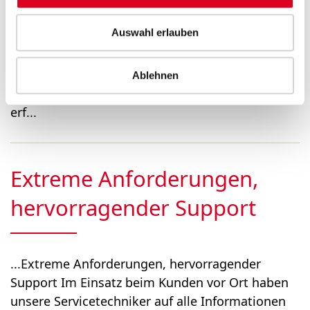
...Revolutionär clevere AX Neue
Auswahl erlauben
Umweltrichtlinien fordern eine erhebliche
Senkung der CO 2 -Emissionen. Der AX-
Linearantrieb von Bucher Hydraulics, eine
Ablehnen
dezentrale elektrohydraulische Antriebslösung,
erf...
Extreme Anforderungen,
hervorragender Support
...Extreme Anforderungen, hervorragender
Support Im Einsatz beim Kunden vor Ort haben
unsere Servicetechniker auf alle Informationen