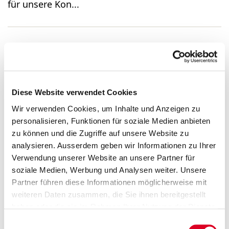
für unsere Kon...
Group Controller 80–100%
(m/w/d)
Diese Website verwendet Cookies
Wir verwenden Cookies, um Inhalte und Anzeigen zu
...Group Controller 80–100% (m/w/d) Sind Sie
personalisieren, Funktionen für soziale Medien anbieten
interessiert an einer neuen Herausforderung im
zu können und die Zugriffe auf unsere Website zu
Controlling? Wir suchen eine initiative, praktisch
analysieren. Ausserdem geben wir Informationen zu Ihrer
veranlagte und teamorientierte Persönlichkeit
Verwendung unserer Website an unsere Partner für
für unsere Kon...
soziale Medien, Werbung und Analysen weiter. Unsere
Partner führen diese Informationen möglicherweise mit
weiteren Daten zusammen, die Sie ihnen bereitgestellt
haben oder die sie im Rahmen Ihrer Nutzung der Dienste
Finanzberichte
gesammelt haben.
Einwilligungsauswahl