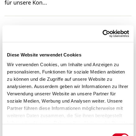
für unsere Kon...
Group Controller 80–100%
(m/w/d)
Diese Website verwendet Cookies
Wir verwenden Cookies, um Inhalte und Anzeigen zu
...Group Controller 80–100% (m/w/d) Sind Sie
personalisieren, Funktionen für soziale Medien anbieten
interessiert an einer neuen Herausforderung im
zu können und die Zugriffe auf unsere Website zu
Controlling? Wir suchen eine initiative, praktisch
analysieren. Ausserdem geben wir Informationen zu Ihrer
veranlagte und teamorientierte Persönlichkeit
Verwendung unserer Website an unsere Partner für
für unsere Kon...
soziale Medien, Werbung und Analysen weiter. Unsere
Partner führen diese Informationen möglicherweise mit
weiteren Daten zusammen, die Sie ihnen bereitgestellt
haben oder die sie im Rahmen Ihrer Nutzung der Dienste
Finanzberichte
gesammelt haben.
Einwilligungsauswahl