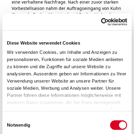
eine ver­hal­tene Nach­fra­ge. Nach einer zuvor star­ken
Vorbestellsaison nahm der Auf­trags­ein­gang von Kuhn
Group ab. Bucher Municipal und Bucher Hydrau­lics
ent­wick­el­ten sich hin­ge­gen posi­tiv. Der Kon­
zernumsatz lag unter der Vor­jahr­es­peri­ode. Auf­grund
des wei­ter­hin soliden Auf­trags­be­stands bestätigt
Bucher Industries die Aus­sichten für 2026, weist
Diese Website verwendet Cookies
jedoch auf die zuneh­men­den politischen Unsi­cher­hei­
ten hin.
Wir verwenden Cookies, um Inhalte und Anzeigen zu
personalisieren, Funktionen für soziale Medien anbieten
zu können und die Zugriffe auf unsere Website zu
analysieren. Ausserdem geben wir Informationen zu Ihrer
Verwendung unserer Website an unsere Partner für
16.04.2026
soziale Medien, Werbung und Analysen weiter. Unsere
General­versamm­lung 2026: alle
Partner führen diese Informationen möglicherweise mit
Anträ­ge des Ver­wal­tungs­rats
weiteren Daten zusammen, die Sie ihnen bereitgestellt
haben oder die sie im Rahmen Ihrer Nutzung der Dienste
geneh­migt, Stefan Scheiber zum
gesammelt haben.
Einwilligungsauswahl
Ver­wal­tungs­rats­prä­si­den­ten
Notwendig
gewählt