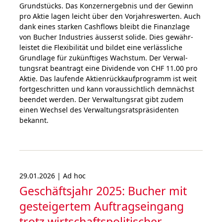
Grundstücks. Das Kon­zern­ergebnis und der Gewinn
pro Aktie lagen leicht über den Vor­jahres­wer­ten. Auch
dank eines star­ken Cash­flows bleibt die Finanz­lage
von Bucher Industries äusserst solide. Dies gewähr­
leistet die Flexibilität und bildet eine verlässliche
Grundlage für zukünf­tiges Wachstum. Der Ver­wal­
tungs­rat bean­tragt eine Dividende von CHF 11.00 pro
Aktie. Das laufende Aktien­rück­kauf­programm ist weit
fort­geschritten und kann vor­aus­sichtlich demnächst
beendet wer­den. Der Ver­wal­tungs­rat gibt zudem
einen Wechsel des Ver­wal­tungs­rats­präsi­denten
bekannt.
29.01.2026 | Ad hoc
Geschäftsjahr 2025: Bucher mit
gestei­ger­tem Auf­trags­ein­gang
trotz wirt­schafts­politi­scher