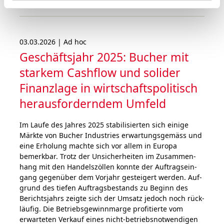
03.03.2026 | Ad hoc
Geschäftsjahr 2025: Bucher mit
starkem Cashflow und solider
Finanzlage in wirtschafts­politisch
herausforderndem Umfeld
Im Laufe des Jahres 2025 sta­bi­li­sier­ten sich einige
Märk­te von Bucher Industries erwar­tungs­gemäss und
eine Erholung machte sich vor allem in Euro­pa
bemerk­bar. Trotz der Unsi­cher­hei­ten im Zusam­men­
hang mit den Han­dels­zöl­len konnte der Auf­trags­ein­
gang gegen­über dem Vor­jahr gestei­gert wer­den. Auf­
grund des tie­fen Auf­trags­be­stands zu Beginn des
Berichts­jahrs zeigte sich der Umsatz jedoch noch rück­
läufig. Die Betriebs­gewinn­marge pro­fitierte vom
erwar­te­ten Verkauf eines nicht-betriebs­not­wendigen