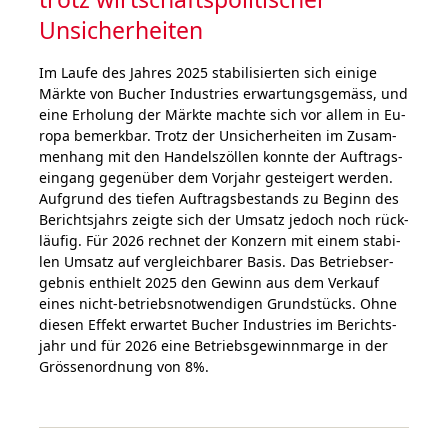
Unsicher­heiten
Im Lau­fe des Jah­res 2025 sta­bi­li­sier­ten sich ei­ni­ge
Märk­te von Bu­cher In­dus­tries er­war­tungs­ge­mäss, und
ei­ne Erho­lung der Märk­te mach­te sich vor al­lem in Eu­
ro­pa be­merk­bar. Trotz der Un­si­cher­hei­ten im Zu­sam­
men­hang mit den Han­dels­z­öl­len konn­te der Auf­trags­
ein­gang ge­gen­über dem Vor­jahr ge­stei­gert wer­den.
Auf­grund des tie­fen Auf­trags­be­stands zu Be­ginn des
Be­richts­jahrs zeig­te sich der Um­satz je­doch noch rück­
läu­fig. Für 2026 rech­net der Kon­zern mit ei­nem sta­bi­
len Um­satz auf ver­gleich­ba­rer Ba­sis. Das Be­triebs­er­
geb­nis ent­hielt 2025 den Ge­winn aus dem Ver­kauf
eines nicht-be­triebs­not­wen­di­gen Grund­stücks. Ohne
die­sen Effekt er­war­tet Bu­cher In­dus­tries im Berichts­
jahr und für 2026 ei­ne Be­triebs­ge­winn­mar­ge in der
Grös­sen­ord­nung von 8%.