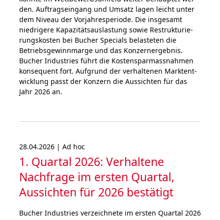
den. Auf­trags­ein­gang und Umsatz lagen leicht unter
dem Niveau der Vor­jahr­es­peri­ode. Die ins­ge­samt
nied­ri­ge­re Kapa­zitäts­aus­las­tung sowie Restruk­tu­rie­
rungs­kos­ten bei Bucher Specials be­las­te­ten die
Betriebs­gewinn­marge und das Kon­zern­ergebnis.
Bucher Industries führt die Kosten­spar­mass­nah­men
kon­se­quent fort. Auf­grund der ver­hal­tenen Markt­ent­
wick­lung passt der Kon­zern die Aus­sichten für das
Jahr 2026 an.
28.04.2026 | Ad hoc
1. Quartal 2026: Verhaltene
Nachfrage im ersten Quartal,
Aussichten für 2026 bestätigt
Bucher Industries ver­zeich­ne­te im ersten Quartal 2026