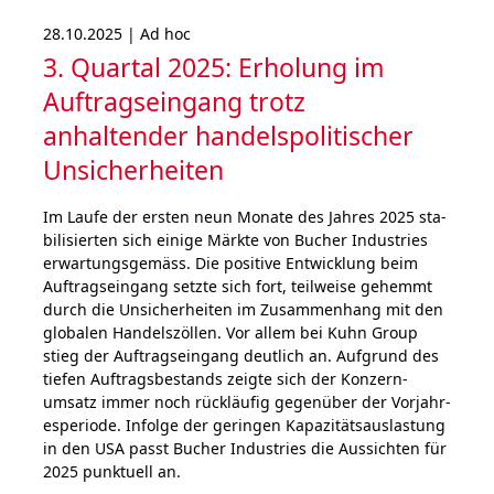
28.10.2025 | Ad hoc
3. Quartal 2025: Erholung im
Auftragseingang trotz
anhaltender handelspolitischer
Unsicherheiten
Im Laufe der ersten neun Mona­te des Jahres 2025 sta­
bi­li­sier­ten sich einige Märk­te von Bucher Industries
erwar­tungs­gemäss. Die posi­tive Ent­wick­lung beim
Auf­trags­ein­gang setzte sich fort, teilweise gehemmt
durch die Unsi­cher­hei­ten im Zusam­men­hang mit den
glo­ba­len Han­dels­zöl­len. Vor allem bei Kuhn Group
stieg der Auf­trags­ein­gang deut­lich an. Auf­grund des
tiefen Auf­trags­be­stands zeigte sich der Kon­zern­
umsatz immer noch rück­läufig gegen­über der Vor­jahr­
es­peri­ode. Infolge der geringen Kapa­zitäts­aus­las­tung
in den USA passt Bucher Industries die Aus­sichten für
2025 punktuell an.