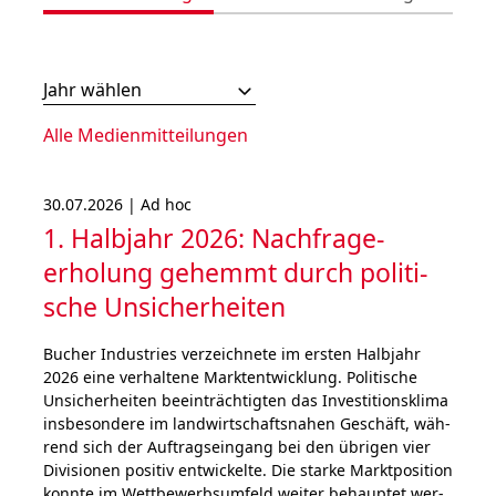
Jahr wählen
Alle Medienmitteilungen
30.07.2026 | Ad hoc
1. Halbjahr 2026: Nach­frage­
erholung gehemmt durch poli­ti­
sche Unsicher­heiten
Bucher Industries ver­zeich­ne­te im ers­ten Halb­jahr
2026 eine ver­hal­tene Marktent­wick­lung. Politische
Unsi­cher­hei­ten beein­träch­tigten das Inves­titions­klima
ins­be­son­de­re im land­wirt­schafts­nahen Geschäft, wäh­
rend sich der Auf­trags­ein­gang bei den übrigen vier
Di­vi­sio­nen posi­tiv ent­wick­el­te. Die starke Marktposition
konn­te im Wett­bewerbs­um­feld weiter behauptet wer­