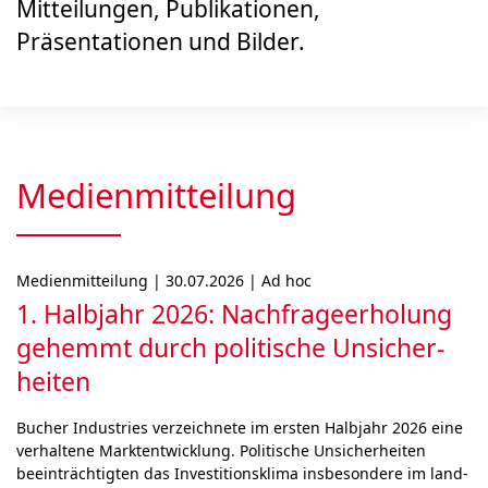
Mitteilungen, Publikationen,
Präsentationen und Bilder.
Medienmitteilung
Medienmitteilung | 30.07.2026 | Ad hoc
1. Halbjahr 2026: Nach­frage­erholung
gehemmt durch poli­ti­sche Unsicher­
heiten
Bucher Industries ver­zeich­ne­te im ers­ten Halb­jahr 2026 eine
ver­hal­tene Marktent­wick­lung. Politische Unsi­cher­hei­ten
beein­träch­tigten das Inves­titions­klima ins­be­son­de­re im land­