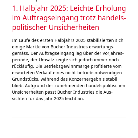
1. Halbjahr 2025: Leichte Erholung
im Auftragseingang trotz han­dels­
poli­ti­scher Unsicher­heiten
Im Laufe des ersten Halb­jahrs 2025 sta­bi­li­sier­ten sich
einige Märkte von Bucher Industries erwar­tungs­
gemäss. Der Auf­trags­ein­gang lag über der Vor­jahr­es­
periode, der Umsatz zeigte sich jedoch immer noch
rück­läufig. Die Betriebs­gewinn­marge pro­fitierte vom
erwar­te­ten Verkauf eines nicht-betriebs­not­wendigen
Grundstücks, wäh­rend das Kon­zern­ergebnis stabil
blieb. Auf­grund der zuneh­menden han­dels­poli­ti­schen
Unsi­cher­hei­ten passt Bucher Industries die Aus­
sichten für das Jahr 2025 leicht an.