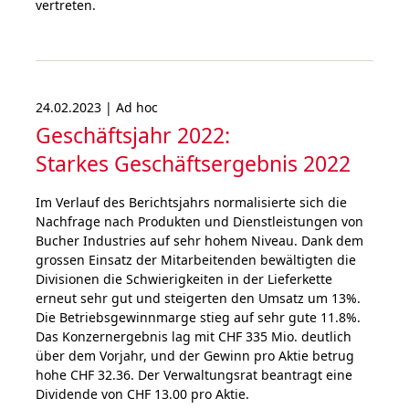
vertreten.
24.02.2023 | Ad hoc
Geschäftsjahr 2022:
Starkes Geschäftsergebnis 2022
Im Verlauf des Berichts­jahrs nor­ma­li­sie­rte sich die
Nach­frage nach Produkten und Dienst­leistungen von
Bucher Industries auf sehr hohem Niveau. Dank dem
grossen Einsatz der Mit­ar­bei­ten­den bewältigten die
Di­vi­sio­nen die Schwie­rig­kei­ten in der Liefer­kette
erneut sehr gut und steigerten den Umsatz um 13%.
Die Betriebs­gewinn­marge stieg auf sehr gute 11.8%.
Das Konzern­ergebnis lag mit CHF 335 Mio. deutlich
über dem Vorjahr, und der Gewinn pro Aktie betrug
hohe CHF 32.36. Der Ver­wal­tungs­rat beantragt eine
Dividende von CHF 13.00 pro Aktie.