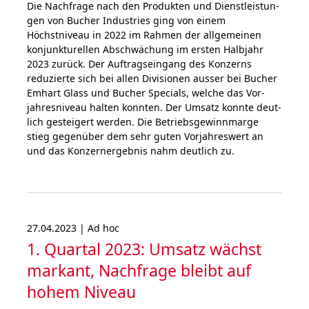
Die Nach­frage nach den Produkten und Dienst­leistun­
gen von Bucher Industries ging von einem
Höchstniveau in 2022 im Rahmen der all­ge­meinen
konjunkturellen Abschwä­ch­ung im ersten Halb­jahr
2023 zurück. Der Auf­trags­ein­gang des Konzerns
reduzierte sich bei allen Di­vi­sio­nen ausser bei Bucher
Emhart Glass und Bucher Specials, welche das Vor­
jahres­niveau halten konnten. Der Umsatz konnte deut­
lich gestei­gert werden. Die Betriebs­gewinn­marge
stieg gegen­über dem sehr guten Vor­jahres­wert an
und das Konzern­ergebnis nahm deut­lich zu.
27.04.2023 | Ad hoc
1. Quartal 2023: Umsatz wächst
markant, Nachfrage bleibt auf
hohem Niveau