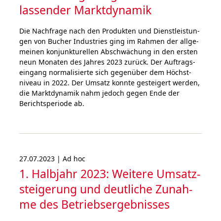
lassender Markt­dynamik
Die Nach­frage nach den Pro­dukten und Dienst­leistun­
gen von Bucher Industries ging im Rahmen der all­ge­
meinen konjunkturellen Abschwä­ch­ung in den ersten
neun Mona­ten des Jahres 2023 zurück. Der Auf­trags­
ein­gang nor­ma­li­sie­rte sich gegen­über dem Höchst­
niveau in 2022. Der Umsatz konnte gestei­gert werden,
die Markt­dyna­mik nahm jedoch gegen Ende der
Berichts­periode ab.
27.07.2023 | Ad hoc
1. Halbjahr 2023: Weitere Umsatz­
steigerung und deut­liche Zu­nah­
me des Betriebs­ergebnisses