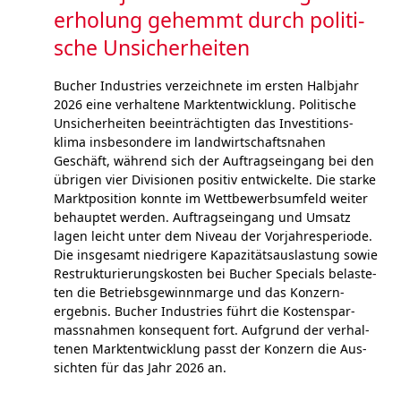
erholung gehemmt durch poli­ti­
sche Unsicher­heiten
Bucher Industries ver­zeich­ne­te im ers­ten Halb­jahr
2026 eine ver­hal­tene Marktent­wick­lung. Politische
Unsi­cher­hei­ten beein­träch­tigten das Inves­titions­
klima ins­be­son­de­re im land­wirt­schafts­nahen
Geschäft, wäh­rend sich der Auf­trags­ein­gang bei den
übrigen vier Di­vi­sio­nen posi­tiv ent­wick­el­te. Die starke
Marktposition konn­te im Wett­bewerbs­um­feld weiter
behauptet wer­den. Auf­trags­ein­gang und Umsatz
lagen leicht unter dem Niveau der Vor­jahr­es­peri­ode.
Die ins­ge­samt nied­ri­ge­re Kapa­zitäts­aus­las­tung sowie
Restruk­tu­rie­rungs­kos­ten bei Bucher Specials be­las­te­
ten die Betriebs­gewinn­marge und das Kon­zern­
ergebnis. Bucher Industries führt die Kosten­spar­
mass­nah­men kon­se­quent fort. Auf­grund der ver­hal­
tenen Markt­ent­wick­lung passt der Kon­zern die Aus­
sichten für das Jahr 2026 an.