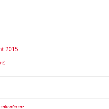
ht 2015
015
stenkonferenz